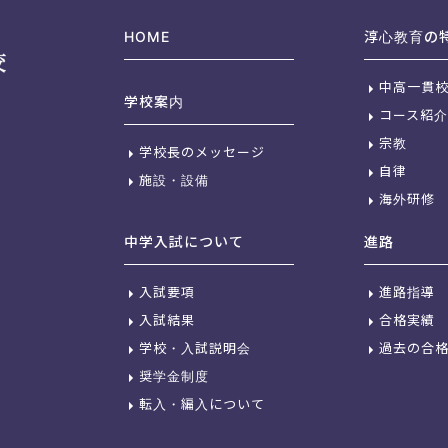
HOME
淳心教育の
中高一貫
学校案内
コース紹介
宗教
学校長のメッセージ
自律
施設・設備
海外研修
中学入試について
進路
入試要項
進路指導
入試結果
合格実績
学校・入試説明会
過去の合
奨学金制度
転入・編入について